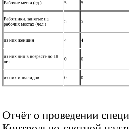
Рабочие места (ед.)
5
5
Работники, занятые на
5
5
рабочих местах (чел.)
из них женщин
4
4
из них лиц в возрасте до 18
0
0
лет
из них инвалидов
0
0
Отчёт о проведении специ
Контрольно-счетной пала