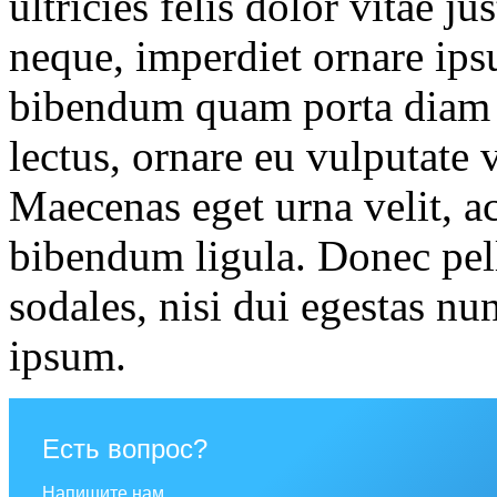
ultricies felis dolor vitae j
neque, imperdiet ornare ip
bibendum quam porta diam m
lectus, ornare eu vulputate v
Maecenas eget urna velit, ac
bibendum ligula. Donec pell
sodales, nisi dui egestas nu
ipsum.
Есть вопрос?
Напишите нам