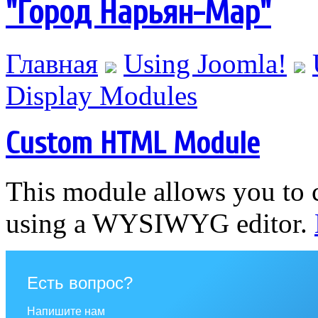
"Город Нарьян-Мар"
Главная
Using Joomla!
Display Modules
Custom HTML Module
This module allows you t
using a WYSIWYG editor.
Есть вопрос?
Напишите нам